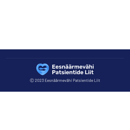
Jooksvate küsimuste arutelu, Europa Uomo iga-
aastase koosoleku osalejate valimine, diskussioon
Kohtumiseni sõbrapäeval!
Ⓒ 2023 Eesnäärmevähi Patsientide Liit