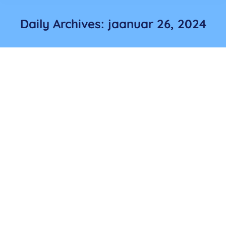
Daily Archives:
jaanuar 26, 2024
Veebruari koosolek
uudised
Lisas:
vahi_haldur
jaanuar 26, 2024
Saame kokku 14.02.2024 algusega kell 17:30
Tallinna Ülikooli Akadeemilise Raamatukogu
ruumis “Uno” (Rävala pst 10).Koosoleku kava:– 17.30-
17.45 kogunemine– 17.45- 18.15 loeng-ülevaade
hormoonravist (variandid, näidustused, tüsistused)
, dr. Aleksandra Rautio (uroloog)– 18.15.-18.45 Liidu
tegevuse ülevaade (juhatuse liige Kadri-Helena
Rõõmus), aasta tegevusplaani koostamine–