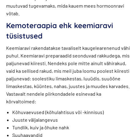
muutuvad tugevamaks, mida kauem mees hormoonravi
võtab.
Kemoteraapia ehk keemiaravi
tüsistused
Keemiaravi rakendatakse tavaliselt kaugelearenenud vähi
puhul. Keemiaravi preparaadid seonduvad rakkudega, mis
paljunevad kiiresti. Nendeks pole mitte ainult vähirakud,
vaid ka sellised rakud, mis meil juba loomu poolest kiiresti
paljunevad: soolestiku limaskestas, luuüdis, suuõõne
limaskestas, küüntes, nahas, juustes ja muudes karvades.
Vastavalt nendele piirkondadele esinevad ka
kõrvaltoimed:
Kõhuvaevused (kõhulahtisus või -kinnisus)
Juuste väljalangevus
Tundlik, kuiv ja õhuke nahk
Suuhaavandid