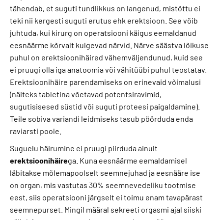
tähendab, et suguti tundlikkus on langenud, mistõttu ei
teki nii kergesti suguti erutus ehk erektsioon. See võib
juhtuda, kui kirurg on operatsiooni käigus eemaldanud
eesnäärme kõrvalt kulgevad närvid. Närve säästva lõikuse
puhul on erektsioonihäired vähemväljendunud, kuid see
ei pruugi olla iga anatoomia või vähitüübi puhul teostatav.
Erektsioonihäire parendamiseks on erinevaid võimalusi
(näiteks tabletina võetavad potentsiravimid,
sugutisisesed süstid või suguti proteesi paigaldamine).
Teile sobiva variandi leidmiseks tasub pöörduda enda
raviarsti poole.
Suguelu häirumine ei pruugi piirduda ainult
erektsioonihäire
ga. Kuna eesnäärme eemaldamisel
läbitakse mõlemapoolselt seemnejuhad ja eesnääre ise
on organ, mis vastutas 30% seemnevedeliku tootmise
eest, siis operatsiooni järgselt ei toimu enam tavapärast
seemnepurset. Mingil määral sekreeti orgasmi ajal siiski