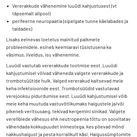
Vererakkude vähenemine luuüdi kahjustusest (vt
täpsemalt allpool)
perifeerne neuropaatia (sipelgate tunne käelabades ja
taldades)
Lisaks eelnevas loetelus mainitud paikmete
probleemidele, esineb keemiaravi tüsistusena ka
väsimus, iiveldus, isu vähenemine.
Luuüdi vastutab vererakkude tootmise eest. Luuüdi
kahjustumisel võivad väheneda valgete vererakkude ja
trombotsüütide hulk. Valged vererakud kaitsevad meie
keha infektsioonide eest. Trombotsüüdid vastutavad
verejooksu pidurdumise eest. Luuüdi kahjustumisel võib
meie keha muutuda vastuvõtlikumaks haigustele ja/või
pikeneb veritsusaeg, tekivad kergemini sinikad. Valgete
vereliblede vähesus ehk neutropeenia tõttu on soovitatav
vähendada kokkupuudet inimestega, kes põevad mõnd
nakkushaigust ja pesta korralikult käsi. Haigussümptomite