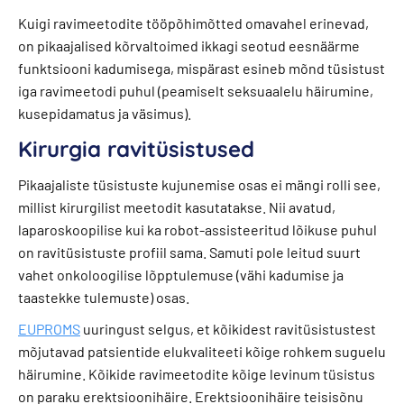
Kuigi ravimeetodite tööpõhimõtted omavahel erinevad,
on pikaajalised kõrvaltoimed ikkagi seotud eesnäärme
funktsiooni kadumisega, mispärast esineb mõnd tüsistust
iga ravimeetodi puhul (peamiselt seksuaalelu häirumine,
kusepidamatus ja väsimus).
Kirurgia ravitüsistused
Pikaajaliste tüsistuste kujunemise osas ei mängi rolli see,
millist kirurgilist meetodit kasutatakse. Nii avatud,
laparoskoopilise kui ka robot-assisteeritud lõikuse puhul
on ravitüsistuste profiil sama. Samuti pole leitud suurt
vahet onkoloogilise lõpptulemuse (vähi kadumise ja
taastekke tulemuste) osas.
EUPROMS
uuringust selgus, et kõikidest ravitüsistustest
mõjutavad patsientide elukvaliteeti kõige rohkem suguelu
häirumine. Kõikide ravimeetodite kõige levinum tüsistus
on paraku erektsioonihäire. Erektsioonihäire teisisõnu