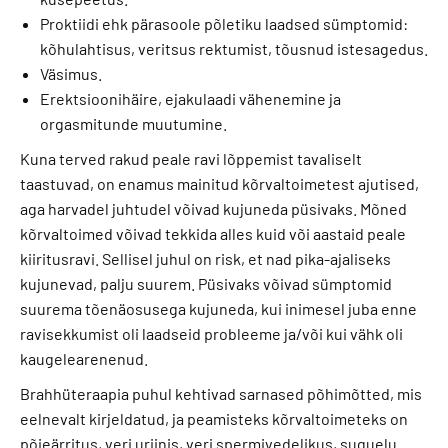
Proktiidi ehk pärasoole põletiku laadsed sümptomid:
kõhulahtisus, veritsus rektumist, tõusnud istesagedus.
Väsimus.
Erektsioonihäire, ejakulaadi vähenemine ja
orgasmitunde muutumine.
Kuna terved rakud peale ravi lõppemist tavaliselt
taastuvad, on enamus mainitud kõrvaltoimetest ajutised,
aga harvadel juhtudel võivad kujuneda püsivaks. Mõned
kõrvaltoimed võivad tekkida alles kuid või aastaid peale
kiiritusravi. Sellisel juhul on risk, et nad pika-ajaliseks
kujunevad, palju suurem. Püsivaks võivad sümptomid
suurema tõenäosusega kujuneda, kui inimesel juba enne
ravisekkumist oli laadseid probleeme ja/või kui vähk oli
kaugelearenenud.
Brahhüteraapia puhul kehtivad sarnased põhimõtted, mis
eelnevalt kirjeldatud, ja peamisteks kõrvaltoimeteks on
põieärritus, veri uriinis, veri spermivedelikus, suguelu