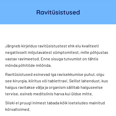
Ravitüsistused
Järgneb kirjeldus ravitüsistustest ehk elu kvaliteeti
negatiivselt mõjutavatest sümptomitest, mille põhjustas
vastav ravimeetod. Enne sisuga tutvumist on tähtis
mõnda põhitõde möönda.
Ravitüsistused esinevad iga ravisekkumise puhul, olgu
see kirurgia, kiiritus või tablettravi. Sellist lahendust, kus
haigus ravitakse välja ja organism säilitab haiguseelse
tervise, esineb meditsiinis harva kui üldse mitte.
Siiski ei pruugi inimest tabada kõik loeteludes mainitud
kõrvaltoimed.