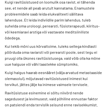
Kuigi ravitüsistused on loomulik osa ravist, ei tähenda
see, et nende all peab arutult kannatama. Enamustele
probleemidele saab leida elukvaliteeti säilitava
lahenduse. Et leida indiviidile parim lahendus, tuleb
suhelda oma uroloogi, perearsti, füsioterapeudi, kiiritus-
või keemiaravi arstiga või vastavate meditsiiniliste
õdedega.
Kui tekib mõni uus kõrvaltoime, tuleks sellega kindlasti
pöörduda oma raviarsti või perearsti poole, sest tegu ei
pruugi olla üksnes ravitüsistusega, vaid võib olla ka mõne
uue haiguse või vähi taastekke sümptomiks.
Kuigi haigus haarab eesnääret (välja arvatud metastaaside
olemasolul), mõjutavad ravitüsistused inimest kui
tervikut, jättes jälje ka inimese vaimsele tervisele.
Ravitüsistuse esinemine ei sõltu niivõrd nende
sagedusest ja levimusest, vaid põhiline ennustav faktor
on patsiendi enda tervislik seisund enne ravisekkumist.