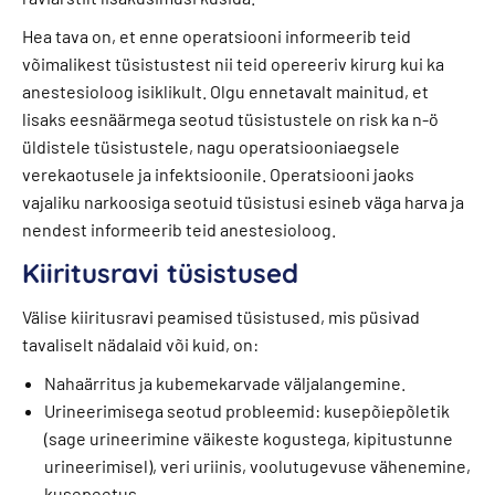
Hea tava on, et enne operatsiooni informeerib teid
võimalikest tüsistustest nii teid opereeriv kirurg kui ka
anestesioloog isiklikult. Olgu ennetavalt mainitud, et
lisaks eesnäärmega seotud tüsistustele on risk ka n-ö
üldistele tüsistustele, nagu operatsiooniaegsele
verekaotusele ja infektsioonile. Operatsiooni jaoks
vajaliku narkoosiga seotuid tüsistusi esineb väga harva ja
nendest informeerib teid anestesioloog.
Kiiritusravi tüsistused
Välise kiiritusravi peamised tüsistused, mis püsivad
tavaliselt nädalaid või kuid, on:
Nahaärritus ja kubemekarvade väljalangemine.
Urineerimisega seotud probleemid: kusepõiepõletik
(sage urineerimine väikeste kogustega, kipitustunne
urineerimisel), veri uriinis, voolutugevuse vähenemine,
kusepeetus.