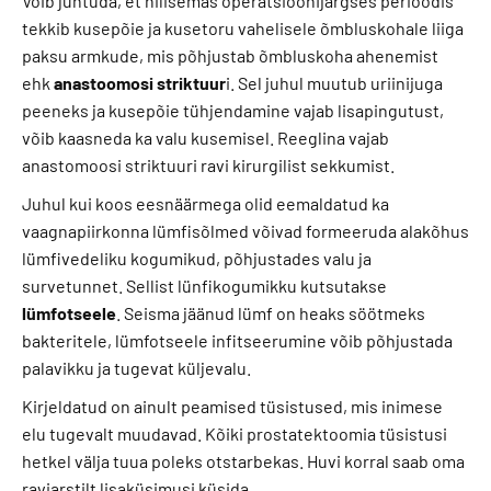
Võib juhtuda, et hilisemas operatsioonijärgses perioodis
tekkib kusepõie ja kusetoru vahelisele õmbluskohale liiga
paksu armkude, mis põhjustab õmbluskoha ahenemist
ehk
anastoomosi striktuur
i. Sel juhul muutub uriinijuga
peeneks ja kusepõie tühjendamine vajab lisapingutust,
võib kaasneda ka valu kusemisel. Reeglina vajab
anastomoosi striktuuri ravi kirurgilist sekkumist.
Juhul kui koos eesnäärmega olid eemaldatud ka
vaagnapiirkonna lümfisõlmed võivad formeeruda alakõhus
lümfivedeliku kogumikud, põhjustades valu ja
survetunnet. Sellist lünfikogumikku kutsutakse
lümfotseele
. Seisma jäänud lümf on heaks söötmeks
bakteritele, lümfotseele infitseerumine võib põhjustada
palavikku ja tugevat küljevalu.
Kirjeldatud on ainult peamised tüsistused, mis inimese
elu tugevalt muudavad. Kõiki prostatektoomia tüsistusi
hetkel välja tuua poleks otstarbekas. Huvi korral saab oma
raviarstilt lisaküsimusi küsida.