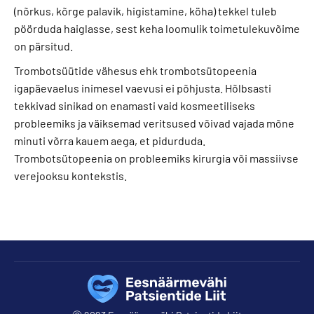
(nõrkus, kõrge palavik, higistamine, köha) tekkel tuleb
pöörduda haiglasse, sest keha loomulik toimetulekuvõime
on pärsitud.
Trombotsüütide vähesus ehk trombotsütopeenia
igapäevaelus inimesel vaevusi ei põhjusta. Hõlbsasti
tekkivad sinikad on enamasti vaid kosmeetiliseks
probleemiks ja väiksemad veritsused võivad vajada mõne
minuti võrra kauem aega, et pidurduda.
Trombotsütopeenia on probleemiks kirurgia või massiivse
verejooksu kontekstis.