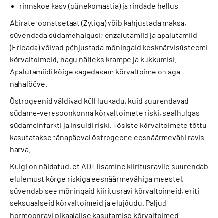
rinnakoe kasv (günekomastia) ja rindade hellus
Abirateroonatsetaat (Zytiga) võib kahjustada maksa,
süvendada südamehaigusi; enzalutamiid ja apalutamiid
(Erleada) võivad põhjustada mõningaid kesknärvisüsteemi
kõrvaltoimeid, nagu näiteks krampe ja kukkumisi.
Apalutamiidi kõige sagedasem kõrvaltoime on aga
nahalööve.
Östrogeenid väldivad küll luukadu, kuid suurendavad
südame-veresoonkonna kõrvaltoimete riski, sealhulgas
südameinfarkti ja insuldi riski. Tõsiste kõrvaltoimete tõttu
kasutatakse tänapäeval östrogeene eesnäärmevähi ravis
harva.
Kuigi on näidatud, et ADT lisamine kiiritusravile suurendab
elulemust kõrge riskiga eesnäärmevähiga meestel,
süvendab see mõningaid kiiritusravi kõrvaltoimeid, eriti
seksuaalseid kõrvaltoimeid ja elujõudu. Paljud
hormoonravi pikaajalise kasutamise kõrvaltoimed