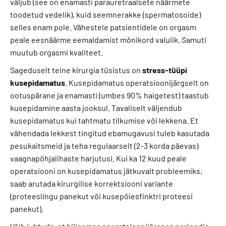
väljub (see on enamasti parauretraalsete näärmete
toodetud vedelik), kuid seemnerakke (spermatosoide)
selles enam pole. Vähestele patsientidele on orgasm
peale eesnäärme eemaldamist mõnikord valulik. Samuti
muutub orgasmi kvaliteet.
Sageduselt teine kirurgia tüsistus on
stress-tüüpi
kusepidamatus
. Kusepidamatus operatsioonijärgselt on
ootuspärane ja enamasti (umbes 90% haigetest) taastub
kusepidamine aasta jooksul. Tavaliselt väljendub
kusepidamatus kui tahtmatu tilkumise või lekkena. Et
vähendada lekkest tingitud ebamugavusi tuleb kasutada
pesukaitsmeid ja teha regulaarselt (2-3 korda päevas)
vaagnapõhjalihaste harjutusi. Kui ka 12 kuud peale
operatsiooni on kusepidamatus jätkuvalt probleemiks,
saab arutada kirurgilise korrektsiooni variante
(proteeslingu panekut või kusepõiesfinktri proteesi
panekut).