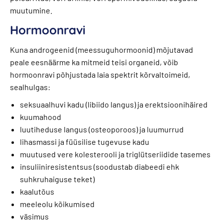
muutumine.
Hormoonravi
Kuna androgeenid (meessuguhormoonid) mõjutavad
peale eesnäärme ka mitmeid teisi organeid, võib
hormoonravi põhjustada laia spektrit kõrvaltoimeid,
sealhulgas:
seksuaalhuvi kadu (libiido langus) ja erektsioonihäired
kuumahood
luutiheduse langus (osteoporoos) ja luumurrud
lihasmassi ja füüsilise tugevuse kadu
muutused vere kolesterooli ja triglütseriidide tasemes
insuliiniresistentsus (soodustab diabeedi ehk
suhkruhaiguse teket)
kaalutõus
meeleolu kõikumised
väsimus