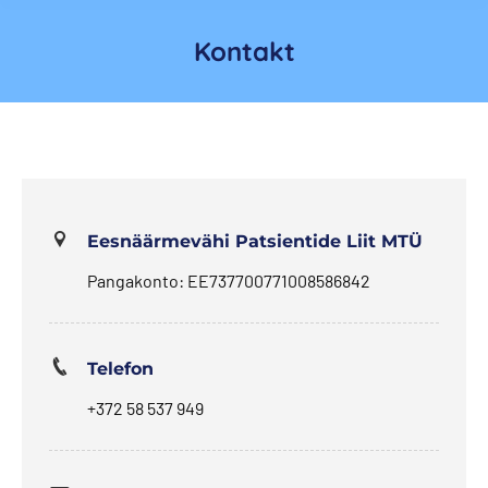
Kontakt
Eesnäärmevähi Patsientide Liit MTÜ
Pangakonto: EE737700771008586842
Telefon
+372 58 537 949