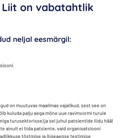
Liit on vabatahtlik
dud neljal eesmärgil:
tsiooni
hingud on muutuvas maailmas vajalikud, sest see on
 võib kuluda palju aega mõne uue ravimvormi turule
ga turusektorisse) ja sel juhul patsientide liidu hääl
e ainult ei liida patsiente, vaid organisatsiooni
Teadlikkuse tõstmise ja õigeaegse testimise