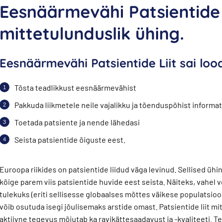
Eesnäärmevähi Patsientide 
mittetulunduslik ühing.
Eesnäärmevähi Patsientide Liit sai loo
Tõsta teadlikkust eesnäärmevähist
Pakkuda liikmetele neile vajalikku ja tõenduspõhist informa
Toetada patsiente ja nende lähedasi
Seista patsientide õiguste eest.
Euroopa riikides on patsientide liidud väga levinud. Sellised ü
kõige parem viis patsientide huvide eest seista. Näiteks, vahel
tulekuks (eriti sellisesse globaalses mõttes väikese populatsiooni
võib osutuda isegi jõulisemaks arstide omast. Patsientide liit mitt
aktiivne tegevus mõjutab ka ravikättesaadavust ja -kvaliteeti. 