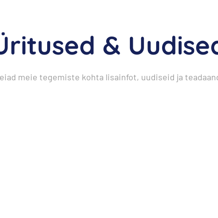
Üritused & Uudise
 leiad meie tegemiste kohta lisainfot, uudiseid ja teadaan