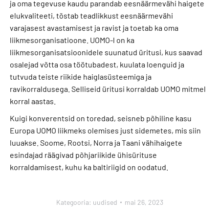
ja oma tegevuse kaudu parandab eesnäärmevähi haigete
elukvaliteeti, tõstab teadlikkust eesnäärmevähi
varajasest avastamisest ja ravist ja toetab ka oma
liikmesorganisatioone. UOMO-l on ka
liikmesorganisatsioonidele suunatud üritusi, kus saavad
osalejad võtta osa töötubadest, kuulata loenguid ja
tutvuda teiste riikide haiglasüsteemiga ja
ravikorraldusega. Selliseid üritusi korraldab UOMO mitmel
korral aastas.
Kuigi konverentsid on toredad, seisneb põhiline kasu
Europa UOMO liikmeks olemises just sidemetes, mis siin
luuakse. Soome, Rootsi, Norra ja Taani vähihaigete
esindajad räägivad põhjariikide ühisürituse
korraldamisest, kuhu ka baltiriigid on oodatud.
Kategooria:
uudised
mai 26, 2023