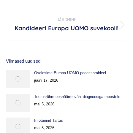
Post
JÄRGMINE
navigation
Kandideeri Europa UOMO suvekooli!
Next
post:
Viimased uudised
Osalesime Europa UOMO peaassambleel
juuni 17, 2026
Toetusrühm eesnäärmevähi diagnoosiga meestele
mai 5, 2026
Infotunnid Tartus
mai 5, 2026