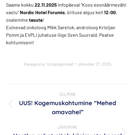
Saame kokku
22.11.2025
infopäeval “Koos eesnäärmevähi
vastu”
Nordic Hotel Forumis
, ürituse algus kell
12:00
,
osalemine
tasuta
!
Esinevad onkoloog Mikk Saretok, androloog Kristjan
Pomm ja EVPLi juhatuse liige Sven Suurraid. Peatse
kohtumiseni!
Kategooria:
Uncategorized
oktoober 27, 2025
Post
EELMINE
navigation
UUS! Kogemuskohtumine “Mehed
Previous
omavahel”
post:
JÄRGMINE